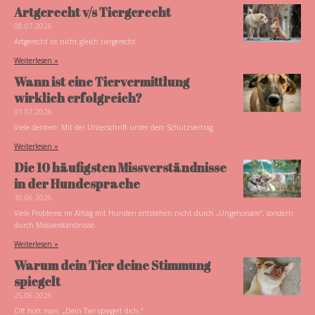
Artgerecht v/s Tiergerecht
08.07.2026
Artgerecht ist nicht gleich tiergerecht
Weiterlesen »
Wann ist eine Tiervermittlung
wirklich erfolgreich?
01.07.2026
Viele denken: Mit der Unterschrift unter dem Schutzvertrag.
Weiterlesen »
Die 10 häufigsten Missverständnisse
in der Hundesprache
30.06.2026
Viele Probleme im Alltag mit Hunden entstehen nicht durch „Ungehorsam“, sondern
durch Missverständnisse.
Weiterlesen »
Warum dein Tier deine Stimmung
spiegelt
25.06.2026
Oft hört man: „Dein Tier spiegelt dich.“