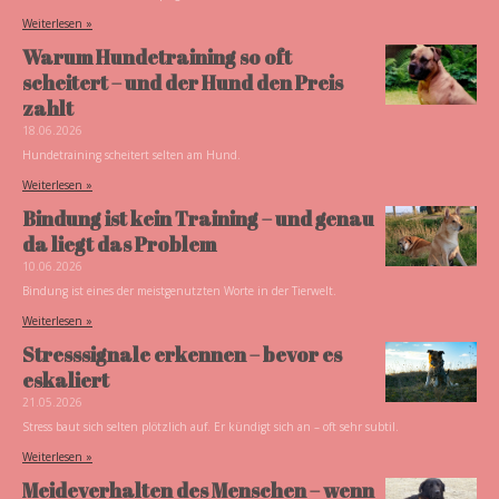
Weiterlesen »
Warum Hundetraining so oft
scheitert – und der Hund den Preis
zahlt
18.06.2026
Hundetraining scheitert selten am Hund.
Weiterlesen »
Bindung ist kein Training – und genau
da liegt das Problem
10.06.2026
Bindung ist eines der meistgenutzten Worte in der Tierwelt.
Weiterlesen »
Stresssignale erkennen – bevor es
eskaliert
21.05.2026
Stress baut sich selten plötzlich auf. Er kündigt sich an – oft sehr subtil.
Weiterlesen »
Meideverhalten des Menschen – wenn