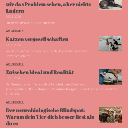
wir das Problem sehen, aber nichts
ändern
19.05.2026
Du siehst, dass dein Hund Stress hat.
Weiterlesen »
Katzen vergesellschaften
13.05.2026
Warum Zusammenführen mehr ist als „Die werden das schon
unter sich regeln“
Weiterlesen »
Zwischen Ideal und Realität
07.05.2026
Der Wunsch, einem Tier aus dem Tierschutz ein Zuhause zu
geben, entsteht oft aus Mitgefühl, Verantwortungsgefühl und dem ehrlichen Willen
zu helfen.
Weiterlesen »
Der neurobiologische Blindspot:
Warum dein Tier dich besser liest als
du es