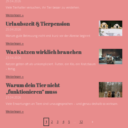
29.04.2026
Viele Tierhalter versuchen, ihr Tier besser zu verstehen.
Weiterlesen »
Urlaubszeit & Tierpension
25.04.2026
Warum gute Betreuung nicht erst kurz vor der Abreise beginnt
Weiterlesen »
Was Katzen wirklich brauchen
23.04.2026
Katzen gelten oft als unkompliziert. Futter, ein Klo, ein Kratzbaum
– fertig.
Weiterlesen »
Warum dein Tier nicht
„funktionieren“ muss
21.04.2026
Viele Erwartungen an Tiere sind unausgesprochen – und genau deshalb so wirksam.
Weiterlesen »
1
2
3
4
5
12