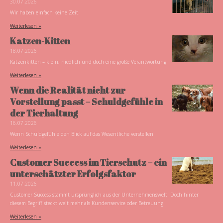
30.07.2026
Wir haben einfach keine Zeit.
Weiterlesen »
Katzen-Kitten
18.07.2026
Katzenkitten – klein, niedlich und doch eine große Verantwortung
Weiterlesen »
Wenn die Realität nicht zur
Vorstellung passt – Schuldgefühle in
der Tierhaltung
16.07.2026
Wenn Schuldgefühle den Blick auf das Wesentliche verstellen
Weiterlesen »
Customer Success im Tierschutz – ein
unterschätzter Erfolgsfaktor
11.07.2026
Customer Success stammt ursprünglich aus der Unternehmenswelt. Doch hinter
diesem Begriff steckt weit mehr als Kundenservice oder Betreuung.
Weiterlesen »