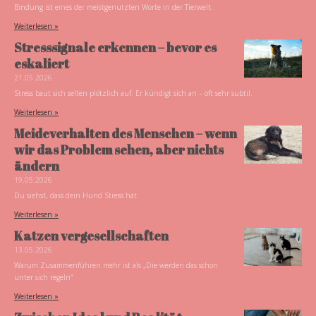
Bindung ist eines der meistgenutzten Worte in der Tierwelt.
Weiterlesen »
Stresssignale erkennen – bevor es
eskaliert
21.05.2026
Stress baut sich selten plötzlich auf. Er kündigt sich an – oft sehr subtil.
Weiterlesen »
Meideverhalten des Menschen – wenn
wir das Problem sehen, aber nichts
ändern
19.05.2026
Du siehst, dass dein Hund Stress hat.
Weiterlesen »
Katzen vergesellschaften
13.05.2026
Warum Zusammenführen mehr ist als „Die werden das schon
unter sich regeln“
Weiterlesen »