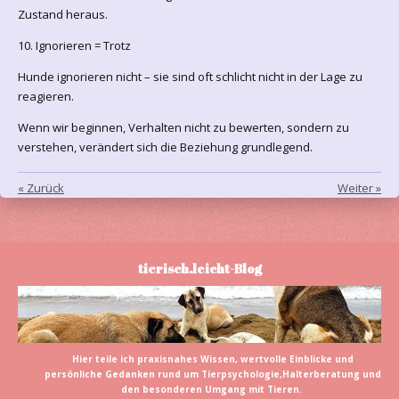
Zustand heraus.
10. Ignorieren = Trotz
Hunde ignorieren nicht – sie sind oft schlicht nicht in der Lage zu
reagieren.
Wenn wir beginnen, Verhalten nicht zu bewerten, sondern zu
verstehen, verändert sich die Beziehung grundlegend.
«
Zurück
Weiter
»
tierisch.leicht-Blog
Hier teile ich praxisnahes Wissen, wertvolle Einblicke und
persönliche Gedanken rund um Tierpsychologie,Halterberatung und
den besonderen Umgang mit Tieren.