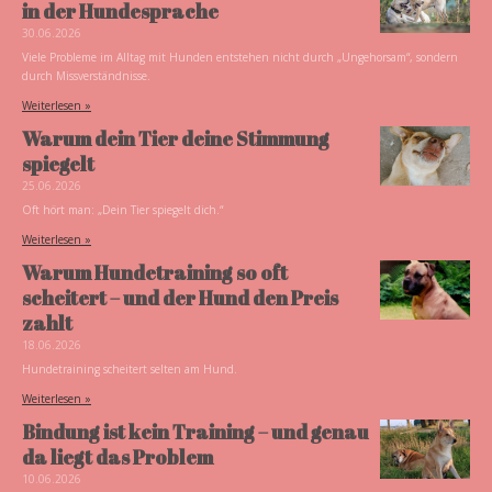
in der Hundesprache
30.06.2026
Viele Probleme im Alltag mit Hunden entstehen nicht durch „Ungehorsam“, sondern
durch Missverständnisse.
Weiterlesen »
Warum dein Tier deine Stimmung
spiegelt
25.06.2026
Oft hört man: „Dein Tier spiegelt dich.“
Weiterlesen »
Warum Hundetraining so oft
scheitert – und der Hund den Preis
zahlt
18.06.2026
Hundetraining scheitert selten am Hund.
Weiterlesen »
Bindung ist kein Training – und genau
da liegt das Problem
10.06.2026