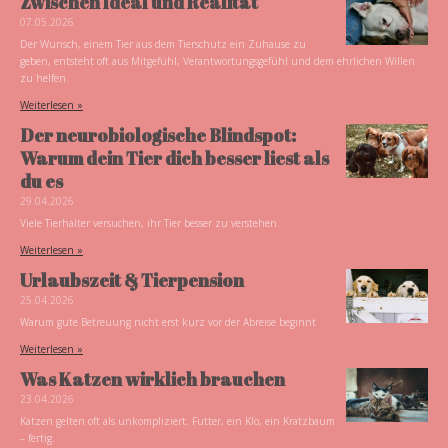
Zwischen Ideal und Realität
07.05.2026
Der Wunsch, einem Tier aus dem Tierschutz ein Zuhause zu
geben, entsteht oft aus Mitgefühl, Verantwortungsgefühl und dem ehrlichen Willen
zu helfen.
Weiterlesen »
Der neurobiologische Blindspot:
Warum dein Tier dich besser liest als
du es
29.04.2026
Viele Tierhalter versuchen, ihr Tier besser zu verstehen.
Weiterlesen »
Urlaubszeit & Tierpension
25.04.2026
Warum gute Betreuung nicht erst kurz vor der Abreise beginnt
Weiterlesen »
Was Katzen wirklich brauchen
23.04.2026
Katzen gelten oft als unkompliziert. Futter, ein Klo, ein Kratzbaum
– fertig.