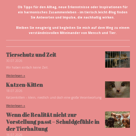
Ob Tipps für den Alltag, neue Erkenntnisse oder Inspirationen für
ein harmonisches Zusammenleben - im tierisch.leicht-Blog finden
Sie Antworten und Impulse, die nachhaltig wirken.
Bleiben Sie neugierig und begleiten Sie mich auf dem Weg zu einem
verständnisvollen Miteinander von Mensch und Tier.
Tierschutz und Zeit
30.07.2026
Wir haben einfach keine Zeit.
Weiterlesen »
Katzen-Kitten
18.07.2026
Katzenkitten – klein, niedlich und doch eine große Verantwortung
Weiterlesen »
Wenn die Realität nicht zur
Vorstellung passt – Schuldgefühle in
der Tierhaltung
16.07.2026