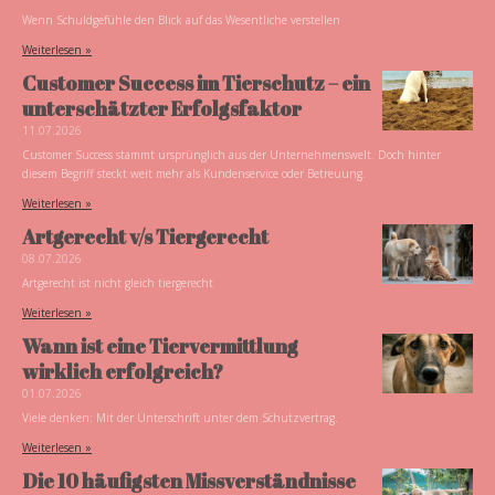
Wenn Schuldgefühle den Blick auf das Wesentliche verstellen
Weiterlesen »
Customer Success im Tierschutz – ein
unterschätzter Erfolgsfaktor
11.07.2026
Customer Success stammt ursprünglich aus der Unternehmenswelt. Doch hinter
diesem Begriff steckt weit mehr als Kundenservice oder Betreuung.
Weiterlesen »
Artgerecht v/s Tiergerecht
08.07.2026
Artgerecht ist nicht gleich tiergerecht
Weiterlesen »
Wann ist eine Tiervermittlung
wirklich erfolgreich?
01.07.2026
Viele denken: Mit der Unterschrift unter dem Schutzvertrag.
Weiterlesen »
Die 10 häufigsten Missverständnisse