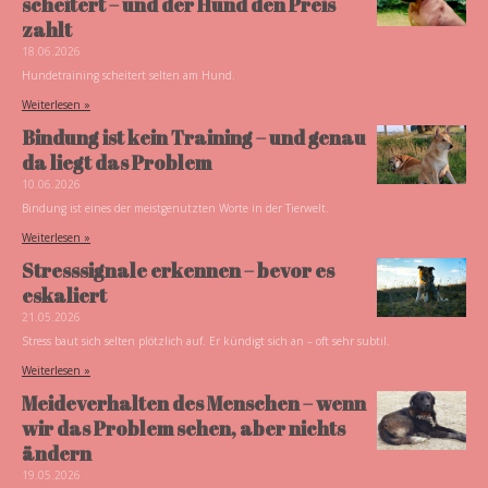
scheitert – und der Hund den Preis
zahlt
18.06.2026
Hundetraining scheitert selten am Hund.
Weiterlesen »
Bindung ist kein Training – und genau
da liegt das Problem
10.06.2026
Bindung ist eines der meistgenutzten Worte in der Tierwelt.
Weiterlesen »
Stresssignale erkennen – bevor es
eskaliert
21.05.2026
Stress baut sich selten plötzlich auf. Er kündigt sich an – oft sehr subtil.
Weiterlesen »
Meideverhalten des Menschen – wenn
wir das Problem sehen, aber nichts
ändern
19.05.2026