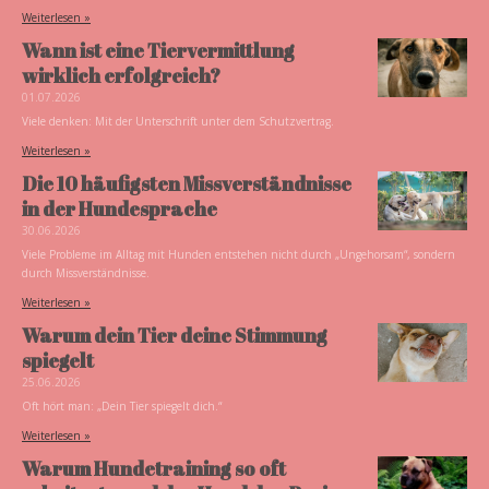
Weiterlesen »
Wann ist eine Tiervermittlung
wirklich erfolgreich?
01.07.2026
Viele denken: Mit der Unterschrift unter dem Schutzvertrag.
Weiterlesen »
Die 10 häufigsten Missverständnisse
in der Hundesprache
30.06.2026
Viele Probleme im Alltag mit Hunden entstehen nicht durch „Ungehorsam“, sondern
durch Missverständnisse.
Weiterlesen »
Warum dein Tier deine Stimmung
spiegelt
25.06.2026
Oft hört man: „Dein Tier spiegelt dich.“
Weiterlesen »
Warum Hundetraining so oft