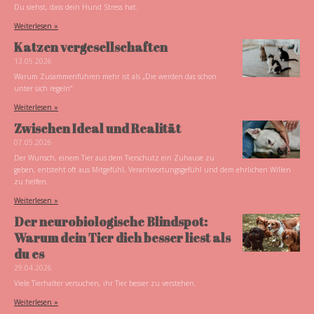
Du siehst, dass dein Hund Stress hat.
Weiterlesen »
Katzen vergesellschaften
13.05.2026
Warum Zusammenführen mehr ist als „Die werden das schon
unter sich regeln“
Weiterlesen »
Zwischen Ideal und Realität
07.05.2026
Der Wunsch, einem Tier aus dem Tierschutz ein Zuhause zu
geben, entsteht oft aus Mitgefühl, Verantwortungsgefühl und dem ehrlichen Willen
zu helfen.
Weiterlesen »
Der neurobiologische Blindspot:
Warum dein Tier dich besser liest als
du es
29.04.2026
Viele Tierhalter versuchen, ihr Tier besser zu verstehen.
Weiterlesen »