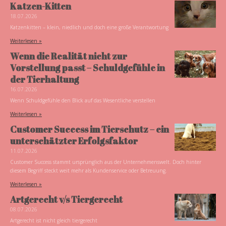
Katzen-Kitten
18.07.2026
Katzenkitten – klein, niedlich und doch eine große Verantwortung
Weiterlesen »
Wenn die Realität nicht zur
Vorstellung passt – Schuldgefühle in
der Tierhaltung
16.07.2026
Wenn Schuldgefühle den Blick auf das Wesentliche verstellen
Weiterlesen »
Customer Success im Tierschutz – ein
unterschätzter Erfolgsfaktor
11.07.2026
Customer Success stammt ursprünglich aus der Unternehmenswelt. Doch hinter
diesem Begriff steckt weit mehr als Kundenservice oder Betreuung.
Weiterlesen »
Artgerecht v/s Tiergerecht
08.07.2026
Artgerecht ist nicht gleich tiergerecht