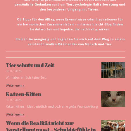
persönliche Gedanken rund um Tierpsychologie,Halterberatung und
den besonderen Umgang mit Tieren.
Ob Tipps für den Alltag, neue Erkenntnisse oder Inspirationen für
ein harmonisches Zusammenleben - im tierisch.leicht-Blog finden
Sie Antworten und Impulse, die nachhaltig wirken.
Bleiben Sie neugierig und begleiten Sie mich auf dem Weg zu einem
verständnisvollen Miteinander von Mensch und Tier.
Tierschutz und Zeit
30.07.2026
Wir haben einfach keine Zeit.
Weiterlesen »
Katzen-Kitten
18.07.2026
Katzenkitten – klein, niedlich und doch eine große Verantwortung
Weiterlesen »
Wenn die Realität nicht zur
Vorstellung passt – Schuldgefühle in