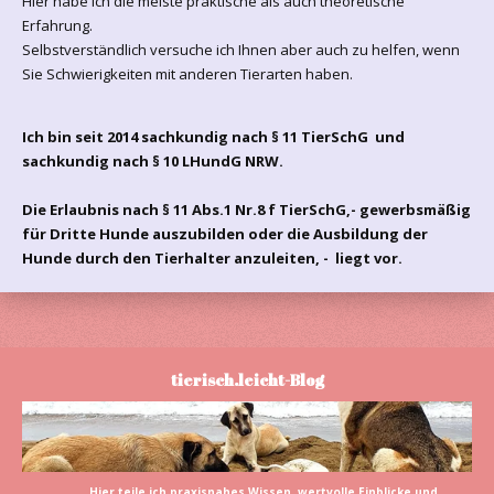
Hier habe ich die meiste praktische als auch theoretische
Erfahrung.
Selbstverständlich versuche ich Ihnen aber auch zu helfen, wenn
Sie Schwierigkeiten mit anderen Tierarten haben.
Ich bin seit 2014 sachkundig nach § 11 TierSchG und
sachkundig nach § 10 LHundG NRW.
Die Erlaubnis nach § 11 Abs.1 Nr.8 f TierSchG,- gewerbsmäßig
für Dritte Hunde auszubilden oder die Ausbildung der
Hunde durch den Tierhalter anzuleiten, - liegt vor.
tierisch.leicht-Blog
Hier teile ich praxisnahes Wissen, wertvolle Einblicke und