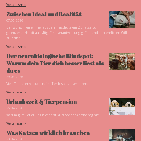
Weiterlesen »
Zwischen Ideal und Realität
07.05.2026
Der Wunsch, einem Tier aus dem Tierschutz ein Zuhause zu
geben, entsteht oft aus Mitgefühl, Verantwortungsgefühl und dem ehrlichen Willen
zu helfen.
Weiterlesen »
Der neurobiologische Blindspot:
Warum dein Tier dich besser liest als
du es
29.04.2026
Viele Tierhalter versuchen, ihr Tier besser zu verstehen.
Weiterlesen »
Urlaubszeit & Tierpension
25.04.2026
Warum gute Betreuung nicht erst kurz vor der Abreise beginnt
Weiterlesen »
Was Katzen wirklich brauchen
23.04.2026