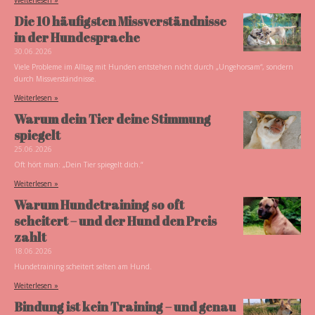
Die 10 häufigsten Missverständnisse
in der Hundesprache
30.06.2026
Viele Probleme im Alltag mit Hunden entstehen nicht durch „Ungehorsam“, sondern
durch Missverständnisse.
Weiterlesen »
Warum dein Tier deine Stimmung
spiegelt
25.06.2026
Oft hört man: „Dein Tier spiegelt dich.“
Weiterlesen »
Warum Hundetraining so oft
scheitert – und der Hund den Preis
zahlt
18.06.2026
Hundetraining scheitert selten am Hund.
Weiterlesen »
Bindung ist kein Training – und genau