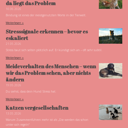
da liegt das Problem
10.06.2026
Bindung ist eines der meistgenutzten Worte in der Tierwelt.
Weiterlesen »
Stresssignale erkennen – bevor es
eskaliert
21.05.2026
Stress baut sich selten plötzlich auf. Er kündigt sich an – oft sehr subtil.
Weiterlesen »
Meideverhalten des Menschen – wenn
wir das Problem sehen, aber nichts
ändern
19.05.2026
Du siehst, dass dein Hund Stress hat.
Weiterlesen »
Katzen vergesellschaften
13.05.2026
Warum Zusammenführen mehr ist als „Die werden das schon
unter sich regeln“