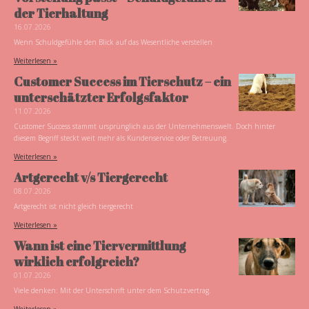
der Tierhaltung
16.07.2026
Wenn Schuldgefühle den Blick auf das Wesentliche verstellen
Weiterlesen »
Customer Success im Tierschutz – ein
unterschätzter Erfolgsfaktor
11.07.2026
Customer Success stammt ursprünglich aus der Unternehmenswelt. Doch hinter
diesem Begriff steckt weit mehr als Kundenservice oder Betreuung.
Weiterlesen »
Artgerecht v/s Tiergerecht
08.07.2026
Artgerecht ist nicht gleich tiergerecht
Weiterlesen »
Wann ist eine Tiervermittlung
wirklich erfolgreich?
01.07.2026
Viele denken: Mit der Unterschrift unter dem Schutzvertrag.
Weiterlesen »