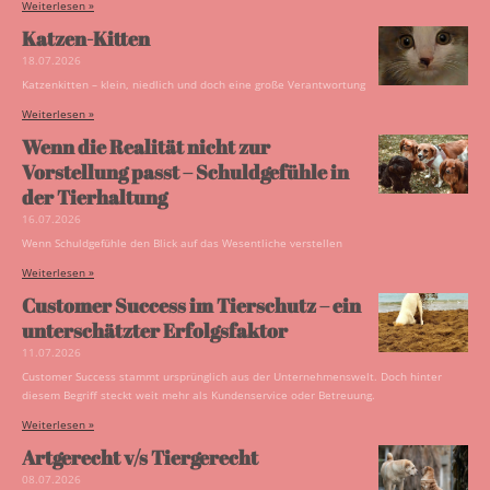
Weiterlesen »
Katzen-Kitten
18.07.2026
Katzenkitten – klein, niedlich und doch eine große Verantwortung
Weiterlesen »
Wenn die Realität nicht zur
Vorstellung passt – Schuldgefühle in
der Tierhaltung
16.07.2026
Wenn Schuldgefühle den Blick auf das Wesentliche verstellen
Weiterlesen »
Customer Success im Tierschutz – ein
unterschätzter Erfolgsfaktor
11.07.2026
Customer Success stammt ursprünglich aus der Unternehmenswelt. Doch hinter
diesem Begriff steckt weit mehr als Kundenservice oder Betreuung.
Weiterlesen »
Artgerecht v/s Tiergerecht
08.07.2026