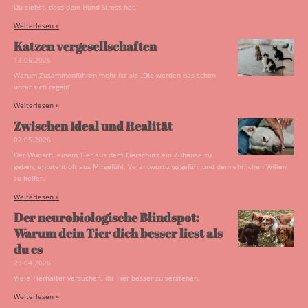
Du siehst, dass dein Hund Stress hat.
Weiterlesen »
Katzen vergesellschaften
13.05.2026
Warum Zusammenführen mehr ist als „Die werden das schon
unter sich regeln“
Weiterlesen »
Zwischen Ideal und Realität
07.05.2026
Der Wunsch, einem Tier aus dem Tierschutz ein Zuhause zu
geben, entsteht oft aus Mitgefühl, Verantwortungsgefühl und dem ehrlichen Willen
zu helfen.
Weiterlesen »
Der neurobiologische Blindspot:
Warum dein Tier dich besser liest als
du es
29.04.2026
Viele Tierhalter versuchen, ihr Tier besser zu verstehen.
Weiterlesen »