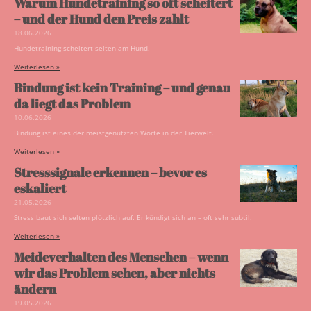
Warum Hundetraining so oft scheitert
– und der Hund den Preis zahlt
18.06.2026
Hundetraining scheitert selten am Hund.
Weiterlesen »
Bindung ist kein Training – und genau
da liegt das Problem
10.06.2026
Bindung ist eines der meistgenutzten Worte in der Tierwelt.
Weiterlesen »
Stresssignale erkennen – bevor es
eskaliert
21.05.2026
Stress baut sich selten plötzlich auf. Er kündigt sich an – oft sehr subtil.
Weiterlesen »
Meideverhalten des Menschen – wenn
wir das Problem sehen, aber nichts
ändern
19.05.2026