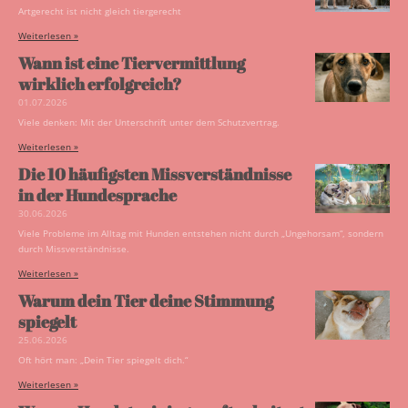
Artgerecht ist nicht gleich tiergerecht
Weiterlesen »
Wann ist eine Tiervermittlung
wirklich erfolgreich?
01.07.2026
Viele denken: Mit der Unterschrift unter dem Schutzvertrag.
Weiterlesen »
Die 10 häufigsten Missverständnisse
in der Hundesprache
30.06.2026
Viele Probleme im Alltag mit Hunden entstehen nicht durch „Ungehorsam“, sondern
durch Missverständnisse.
Weiterlesen »
Warum dein Tier deine Stimmung
spiegelt
25.06.2026
Oft hört man: „Dein Tier spiegelt dich.“
Weiterlesen »