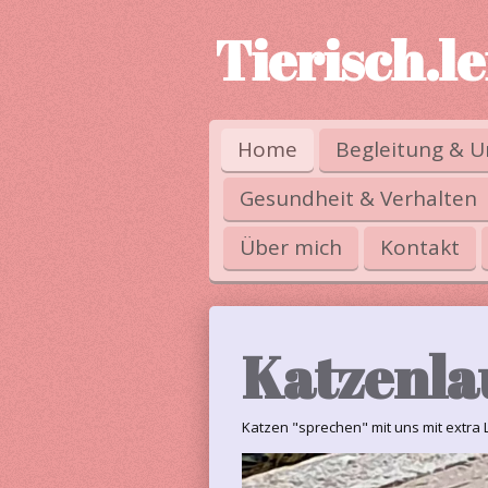
Zum
Tierisch.l
Hauptinhalt
springen
Home
Begleitung & U
Gesundheit & Verhalten
Über mich
Kontakt
Katzenla
Katzen "sprechen" mit uns mit extra 