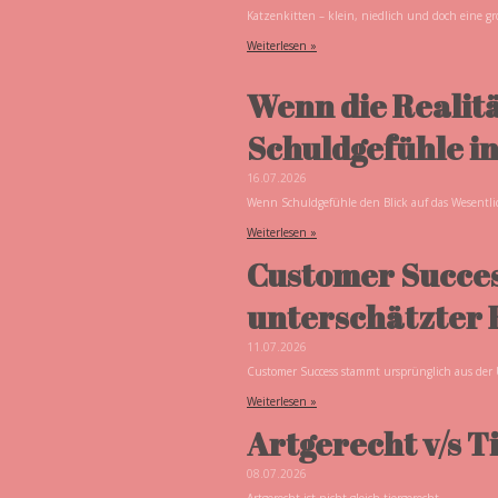
Katzenkitten – klein, niedlich und doch eine g
Weiterlesen »
Wenn die Realitä
Schuldgefühle in
16.07.2026
Wenn Schuldgefühle den Blick auf das Wesentlic
Weiterlesen »
Customer Success
unterschätzter 
11.07.2026
Customer Success stammt ursprünglich aus der 
Weiterlesen »
Artgerecht v/s T
08.07.2026
Artgerecht ist nicht gleich tiergerecht