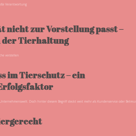
roße Verantwortung
t nicht zur Vorstellung passt –
 der Tierhaltung
he verstellen
 im Tierschutz – ein
Erfolgsfaktor
Unternehmenswelt. Doch hinter diesem Begriff steckt weit mehr als Kundenservice oder Betreu
iergerecht