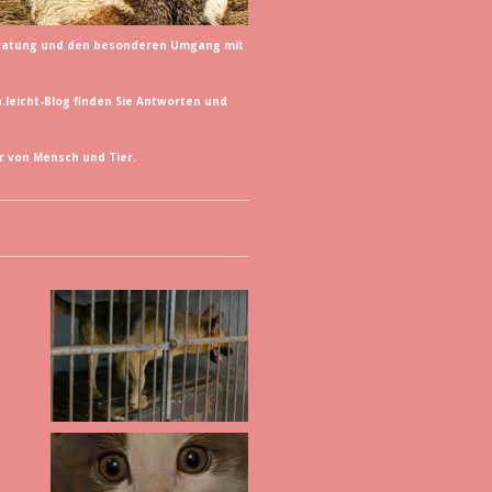
rberatung und den besonderen Umgang mit
.leicht-Blog finden Sie Antworten und
r von Mensch und Tier.