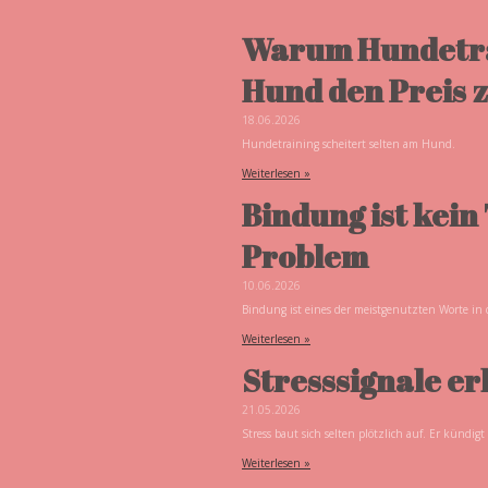
Warum Hundetrain
Hund den Preis z
18.06.2026
Hundetraining scheitert selten am Hund.
Weiterlesen »
Bindung ist kein 
Problem
10.06.2026
Bindung ist eines der meistgenutzten Worte in d
Weiterlesen »
Stresssignale er
21.05.2026
Stress baut sich selten plötzlich auf. Er kündigt 
Weiterlesen »