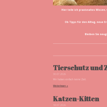
Hier teile ich praxisnahes Wisse
Ob Tipps für den Alltag, neue E
Bleiben Sie neug
Tierschutz und Z
30.07.2026
Wir haben einfach keine Zeit.
Weiterlesen »
Katzen-Kitten
18.07.2026