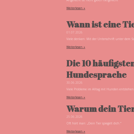
Weiterlesen »
Wann ist eine Ti
01.07.2026
Viele denken: Mit der Unterschrift unter dem S
Weiterlesen »
Die 10 häufigste
Hundesprache
30.06.2026
Viele Probleme im Alltag mit Hunden entstehen
Weiterlesen »
Warum dein Tier
25.06.2026
Oft hört man: „Dein Tier spiegelt dich.“
Weiterlesen »