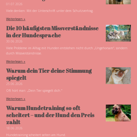
01.07.2026
Viele denken: Mit der Unterschrift unter dem Schutzvertrag.
Weiterlesen »
Die 10 häufigsten Missverständnisse
in der Hundesprache
30.06.2026
Viele Probleme im Alltag mit Hunden entstehen nicht durch „Ungehorsam“, sondern
durch Missverständnisse.
Weiterlesen »
Warum dein Tier deine Stimmung
spiegelt
25.06.2026
Oft hört man: „Dein Tier spiegelt dich.“
Weiterlesen »
Warum Hundetraining so oft
scheitert – und der Hund den Preis
zahlt
18.06.2026
Hundetraining scheitert selten am Hund.