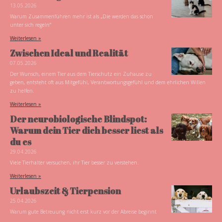
13.05.2026
Warum Zusammenführen mehr ist als „Die werden das schon
unter sich regeln“
Weiterlesen »
Zwischen Ideal und Realität
07.05.2026
Der Wunsch, einem Tier aus dem Tierschutz ein Zuhause zu
geben, entsteht oft aus Mitgefühl, Verantwortungsgefühl und dem ehrlichen Willen
zu helfen.
Weiterlesen »
Der neurobiologische Blindspot:
Warum dein Tier dich besser liest als
du es
29.04.2026
Viele Tierhalter versuchen, ihr Tier besser zu verstehen.
Weiterlesen »
Urlaubszeit & Tierpension
25.04.2026
Warum gute Betreuung nicht erst kurz vor der Abreise beginnt