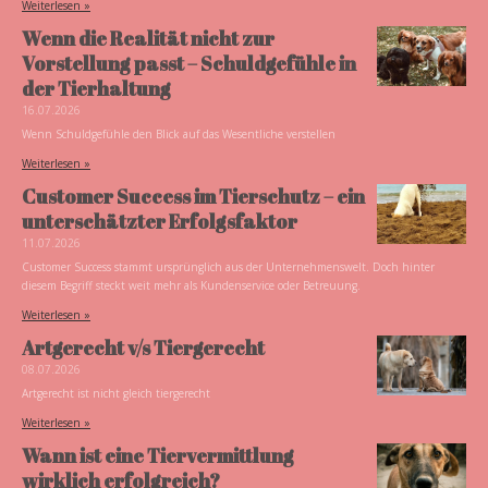
Weiterlesen »
Wenn die Realität nicht zur
Vorstellung passt – Schuldgefühle in
der Tierhaltung
16.07.2026
Wenn Schuldgefühle den Blick auf das Wesentliche verstellen
Weiterlesen »
Customer Success im Tierschutz – ein
unterschätzter Erfolgsfaktor
11.07.2026
Customer Success stammt ursprünglich aus der Unternehmenswelt. Doch hinter
diesem Begriff steckt weit mehr als Kundenservice oder Betreuung.
Weiterlesen »
Artgerecht v/s Tiergerecht
08.07.2026
Artgerecht ist nicht gleich tiergerecht
Weiterlesen »
Wann ist eine Tiervermittlung
wirklich erfolgreich?