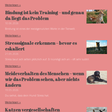
Weiterlesen »
Bindung ist kein Training – und genau
da liegt das Problem
10.06.2026
Bindung ist eines der meistgenutzten Worte in der Tierwelt.
Weiterlesen »
Stresssignale erkennen – bevor es
eskaliert
21.05.2026
Stress baut sich selten plötzlich auf. Er kündigt sich an – oft sehr subtil.
Weiterlesen »
Meideverhalten des Menschen – wenn
wir das Problem sehen, aber nichts
ändern
19.05.2026
Du siehst, dass dein Hund Stress hat.
Weiterlesen »
Katzen vergesellschaften