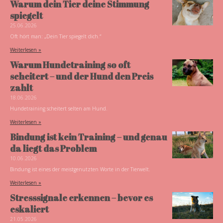
Warum dein Tier deine Stimmung
spiegelt
25.06.2026
Oft hört man: „Dein Tier spiegelt dich.“
Weiterlesen »
Warum Hundetraining so oft
scheitert – und der Hund den Preis
zahlt
18.06.2026
Hundetraining scheitert selten am Hund.
Weiterlesen »
Bindung ist kein Training – und genau
da liegt das Problem
10.06.2026
Bindung ist eines der meistgenutzten Worte in der Tierwelt.
Weiterlesen »
Stresssignale erkennen – bevor es
eskaliert
21.05.2026