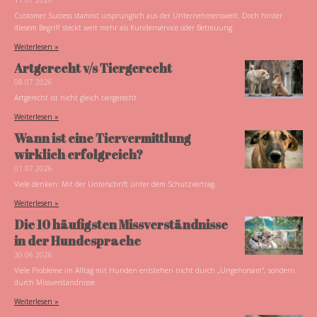
Customer Success stammt ursprünglich aus der Unternehmenswelt. Doch hinter
diesem Begriff steckt weit mehr als Kundenservice oder Betreuung.
Weiterlesen »
Artgerecht v/s Tiergerecht
08.07.2026
Artgerecht ist nicht gleich tiergerecht
Weiterlesen »
Wann ist eine Tiervermittlung
wirklich erfolgreich?
01.07.2026
Viele denken: Mit der Unterschrift unter dem Schutzvertrag.
Weiterlesen »
Die 10 häufigsten Missverständnisse
in der Hundesprache
30.06.2026
Viele Probleme im Alltag mit Hunden entstehen nicht durch „Ungehorsam“, sondern
durch Missverständnisse.
Weiterlesen »