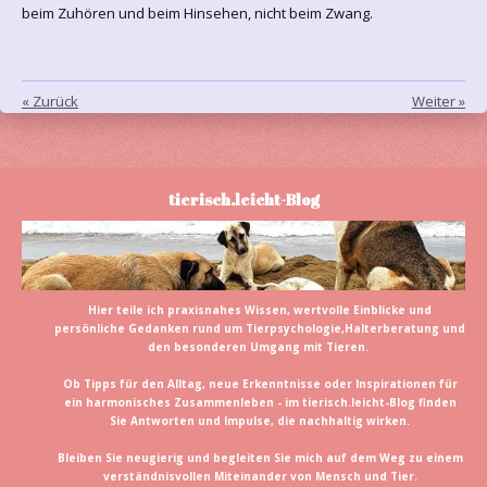
beim Zuhören und beim Hinsehen, nicht beim Zwang.
«
Zurück
Weiter
»
tierisch.leicht-Blog
Hier teile ich praxisnahes Wissen, wertvolle Einblicke und
persönliche Gedanken rund um Tierpsychologie,Halterberatung und
den besonderen Umgang mit Tieren.
Ob Tipps für den Alltag, neue Erkenntnisse oder Inspirationen für
ein harmonisches Zusammenleben - im tierisch.leicht-Blog finden
Sie Antworten und Impulse, die nachhaltig wirken.
Bleiben Sie neugierig und begleiten Sie mich auf dem Weg zu einem
verständnisvollen Miteinander von Mensch und Tier.