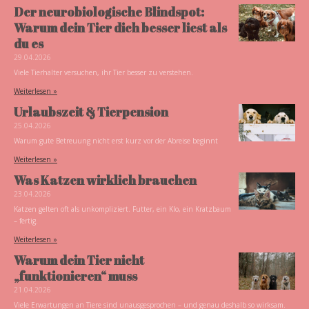
Der neurobiologische Blindspot:
Warum dein Tier dich besser liest als
du es
29.04.2026
Viele Tierhalter versuchen, ihr Tier besser zu verstehen.
Weiterlesen »
Urlaubszeit & Tierpension
25.04.2026
Warum gute Betreuung nicht erst kurz vor der Abreise beginnt
Weiterlesen »
Was Katzen wirklich brauchen
23.04.2026
Katzen gelten oft als unkompliziert. Futter, ein Klo, ein Kratzbaum
– fertig.
Weiterlesen »
Warum dein Tier nicht
„funktionieren“ muss
21.04.2026
Viele Erwartungen an Tiere sind unausgesprochen – und genau deshalb so wirksam.