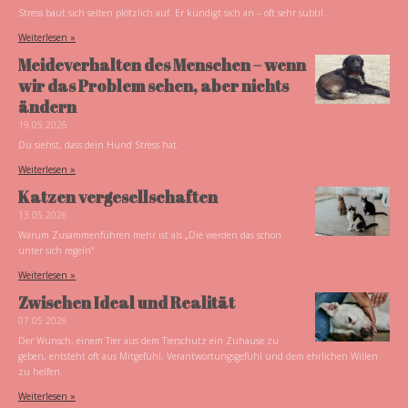
Stress baut sich selten plötzlich auf. Er kündigt sich an – oft sehr subtil.
Weiterlesen »
Meideverhalten des Menschen – wenn
wir das Problem sehen, aber nichts
ändern
19.05.2026
Du siehst, dass dein Hund Stress hat.
Weiterlesen »
Katzen vergesellschaften
13.05.2026
Warum Zusammenführen mehr ist als „Die werden das schon
unter sich regeln“
Weiterlesen »
Zwischen Ideal und Realität
07.05.2026
Der Wunsch, einem Tier aus dem Tierschutz ein Zuhause zu
geben, entsteht oft aus Mitgefühl, Verantwortungsgefühl und dem ehrlichen Willen
zu helfen.
Weiterlesen »