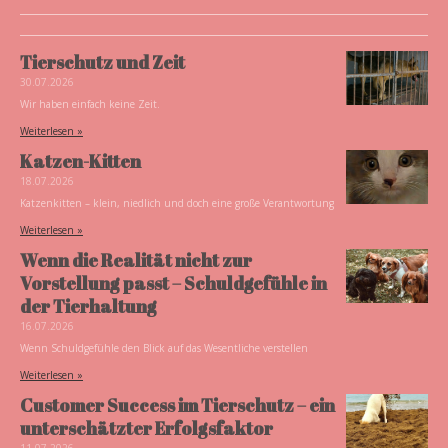
Tierschutz und Zeit
30.07.2026
Wir haben einfach keine Zeit.
Weiterlesen »
Katzen-Kitten
18.07.2026
Katzenkitten – klein, niedlich und doch eine große Verantwortung
Weiterlesen »
Wenn die Realität nicht zur
Vorstellung passt – Schuldgefühle in
der Tierhaltung
16.07.2026
Wenn Schuldgefühle den Blick auf das Wesentliche verstellen
Weiterlesen »
Customer Success im Tierschutz – ein
unterschätzter Erfolgsfaktor
11.07.2026