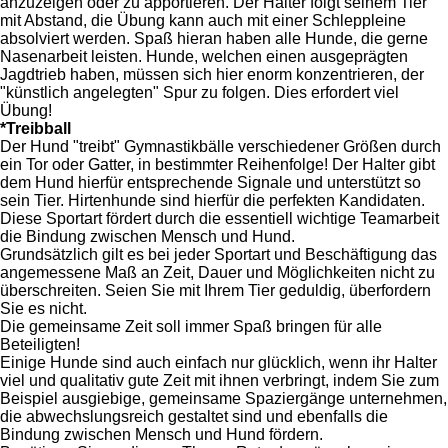
anzuzeigen oder zu apportieren. Der Halter folgt seinem Tier
mit Abstand, die Übung kann auch mit einer Schleppleine
absolviert werden. Spaß hieran haben alle Hunde, die gerne
Nasenarbeit leisten. Hunde, welchen einen ausgeprägten
Jagdtrieb haben, müssen sich hier enorm konzentrieren, der
"künstlich angelegten" Spur zu folgen. Dies erfordert viel
Übung!
*Treibball
Der Hund "treibt" Gymnastikbälle verschiedener Größen durch
ein Tor oder Gatter, in bestimmter Reihenfolge! Der Halter gibt
dem Hund hierfür entsprechende Signale und unterstützt so
sein Tier. Hirtenhunde sind hierfür die perfekten Kandidaten.
Diese Sportart fördert durch die essentiell wichtige Teamarbeit
die Bindung zwischen Mensch und Hund.
Grundsätzlich gilt es bei jeder Sportart und Beschäftigung das
angemessene Maß an Zeit, Dauer und Möglichkeiten nicht zu
überschreiten. Seien Sie mit Ihrem Tier geduldig, überfordern
Sie es nicht.
Die gemeinsame Zeit soll immer Spaß bringen für alle
Beteiligten!
Einige Hunde sind auch einfach nur glücklich, wenn ihr Halter
viel und qualitativ gute Zeit mit ihnen verbringt, indem Sie zum
Beispiel ausgiebige, gemeinsame Spaziergänge unternehmen,
die abwechslungsreich gestaltet sind und ebenfalls die
Bindung zwischen Mensch und Hund fördern.