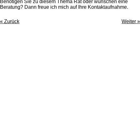
Benötigen Sie zu diesem Thema Rat oder wünschen eine
Beratung? Dann freue ich mich auf Ihre Kontaktaufnahme.
«
Zurück
Weiter
»
tierisch.leicht-Blog
Hier teile ich praxisnahes Wissen, wertvolle Einblicke
und persönliche Gedanken rund um
Tierpsychologie,Halterberatung und den besonderen
Umgang mit Tieren.
Ob Tipps für den Alltag, neue Erkenntnisse oder
Inspirationen für ein harmonisches Zusammenleben -
im tierisch.leicht-Blog finden Sie Antworten und
Impulse, die nachhaltig wirken.
Bleiben Sie neugierig und begleiten Sie mich auf dem
Weg zu einem verständnisvollen Miteinander von
Mensch und Tier.