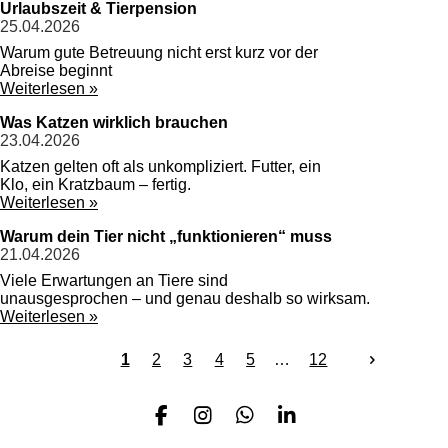
Urlaubszeit & Tierpension
25.04.2026
Warum gute Betreuung nicht erst kurz vor der
Abreise beginnt
Weiterlesen »
Was Katzen wirklich brauchen
23.04.2026
Katzen gelten oft als unkompliziert. Futter, ein
Klo, ein Kratzbaum – fertig.
Weiterlesen »
Warum dein Tier nicht „funktionieren“ muss
21.04.2026
Viele Erwartungen an Tiere sind
unausgesprochen – und genau deshalb so wirksam.
Weiterlesen »
1
2
3
4
5
12
F
I
W
L
a
n
h
i