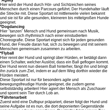
*Agility
Hier wird der Hund durch Hör- und Sichtzeichen seines
Menschen durch einen Parcours geführt. Der Hundehalter läuft
die Strecke mit. Diese Sportart ist mittlerweile vielen bekannt
und sie ist für alle gesunden, kleineren bis mittelgroßen Hunde
geeignet.
*Dogdancing
Hier "tanzen" Mensch und Hund gemeinsam nach Musik,
bewegen sich rhythmisch nach einer einstudierten
Choreografie. Diese Sportart eignet sich für jeden gesunden
Hund, der Freude daran hat, sich zu bewegen und mit seinem
Menschen gemeinsam zusammen zu arbeiten.
*Flyball
Hier rennt der Hund und springt über Hürden, er betätigt dann
einen Schalter, welcher Auslöst, dass ein Ball geflogen kommt.
Der Hund rennt nun diesem Ball hinterher, fängt ihn und bringt
ihn zurück zum Ziel, indem er auf dem Weg dorthin wieder die
Hürden meistert.
Diese Sportart ist nur für besonders agile und
bewegungsfreudige Hunde geeignet, die zudem gerne
selbstständig arbeiten! Hier agiert der Mensch als Zuschauer
und spornt sein Tier durch Lob an.
*Fährtenarbeit
Zuerst wird eine Duftspur präpariert, dieser folgt der Hund und
seine Aufgabe ist es nun, die dort deponierten Gegenstände