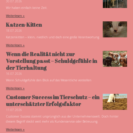
30.07.2026
Wir haben einfach keine Zeit.
Weiterlesen »
Katzen-Kitten
18.07.2026
Katzenkitten – klein, niedlich und doch eine große Verantwortung
Weiterlesen »
Wenn die Realität nicht zur
Vorstellung passt – Schuldgefühle in
der Tierhaltung
16.07.2026
Wenn Schuldgefühle den Blick auf das Wesentliche verstellen
Weiterlesen »
Customer Success im Tierschutz – ein
unterschätzter Erfolgsfaktor
11.07.2026
Customer Success stammt ursprünglich aus der Unternehmenswelt. Doch hinter
diesem Begriff steckt weit mehr als Kundenservice oder Betreuung.
Weiterlesen »