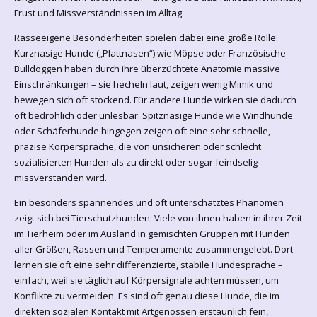
Frust und Missverständnissen im Alltag.
Rasseeigene Besonderheiten spielen dabei eine große Rolle:
Kurznasige Hunde („Plattnasen“) wie Möpse oder Französische
Bulldoggen haben durch ihre überzüchtete Anatomie massive
Einschränkungen – sie hecheln laut, zeigen wenig Mimik und
bewegen sich oft stockend. Für andere Hunde wirken sie dadurch
oft bedrohlich oder unlesbar. Spitznasige Hunde wie Windhunde
oder Schäferhunde hingegen zeigen oft eine sehr schnelle,
präzise Körpersprache, die von unsicheren oder schlecht
sozialisierten Hunden als zu direkt oder sogar feindselig
missverstanden wird.
Ein besonders spannendes und oft unterschätztes Phänomen
zeigt sich bei Tierschutzhunden: Viele von ihnen haben in ihrer Zeit
im Tierheim oder im Ausland in gemischten Gruppen mit Hunden
aller Größen, Rassen und Temperamente zusammengelebt. Dort
lernen sie oft eine sehr differenzierte, stabile Hundesprache –
einfach, weil sie täglich auf Körpersignale achten müssen, um
Konflikte zu vermeiden. Es sind oft genau diese Hunde, die im
direkten sozialen Kontakt mit Artgenossen erstaunlich fein,