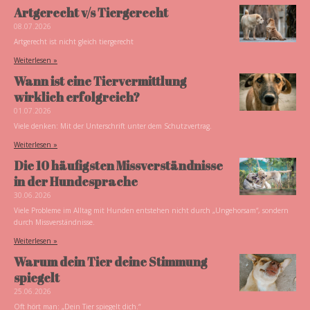
Artgerecht v/s Tiergerecht
08.07.2026
Artgerecht ist nicht gleich tiergerecht
Weiterlesen »
Wann ist eine Tiervermittlung
wirklich erfolgreich?
01.07.2026
Viele denken: Mit der Unterschrift unter dem Schutzvertrag.
Weiterlesen »
Die 10 häufigsten Missverständnisse
in der Hundesprache
30.06.2026
Viele Probleme im Alltag mit Hunden entstehen nicht durch „Ungehorsam“, sondern
durch Missverständnisse.
Weiterlesen »
Warum dein Tier deine Stimmung
spiegelt
25.06.2026
Oft hört man: „Dein Tier spiegelt dich.“