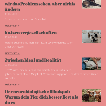
wir das Problem sehen, aber nichts
ändern
19.05.2026
Du siehst, dass dein Hund Stress hat.
Weiterlesen »
Katzen vergesellschaften
13.05.2026
Warum Zusammenführen mehr ist als „Die werden das schon
unter sich regeln“
Weiterlesen »
Zwischen Ideal und Realität
07.05.2026
Der Wunsch, einem Tier aus dem Tierschutz ein Zuhause zu
geben, entsteht oft aus Mitgefühl, Verantwortungsgefühl und dem ehrlichen Willen
zu helfen.
Weiterlesen »
Der neurobiologische Blindspot:
Warum dein Tier dich besser liest als
du es