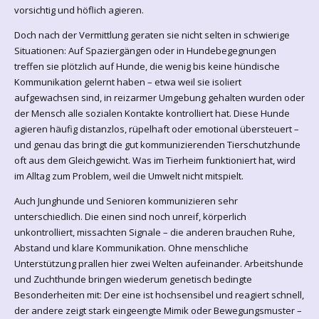
vorsichtig und höflich agieren.
Doch nach der Vermittlung geraten sie nicht selten in schwierige
Situationen: Auf Spaziergängen oder in Hundebegegnungen
treffen sie plötzlich auf Hunde, die wenig bis keine hündische
Kommunikation gelernt haben – etwa weil sie isoliert
aufgewachsen sind, in reizarmer Umgebung gehalten wurden oder
der Mensch alle sozialen Kontakte kontrolliert hat. Diese Hunde
agieren häufig distanzlos, rüpelhaft oder emotional übersteuert –
und genau das bringt die gut kommunizierenden Tierschutzhunde
oft aus dem Gleichgewicht. Was im Tierheim funktioniert hat, wird
im Alltag zum Problem, weil die Umwelt nicht mitspielt.
Auch Junghunde und Senioren kommunizieren sehr
unterschiedlich. Die einen sind noch unreif, körperlich
unkontrolliert, missachten Signale – die anderen brauchen Ruhe,
Abstand und klare Kommunikation. Ohne menschliche
Unterstützung prallen hier zwei Welten aufeinander. Arbeitshunde
und Zuchthunde bringen wiederum genetisch bedingte
Besonderheiten mit: Der eine ist hochsensibel und reagiert schnell,
der andere zeigt stark eingeengte Mimik oder Bewegungsmuster –