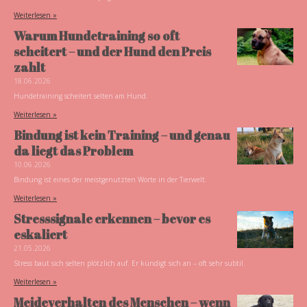
Weiterlesen »
Warum Hundetraining so oft
scheitert – und der Hund den Preis
zahlt
18.06.2026
Hundetraining scheitert selten am Hund.
Weiterlesen »
Bindung ist kein Training – und genau
da liegt das Problem
10.06.2026
Bindung ist eines der meistgenutzten Worte in der Tierwelt.
Weiterlesen »
Stresssignale erkennen – bevor es
eskaliert
21.05.2026
Stress baut sich selten plötzlich auf. Er kündigt sich an – oft sehr subtil.
Weiterlesen »
Meideverhalten des Menschen – wenn