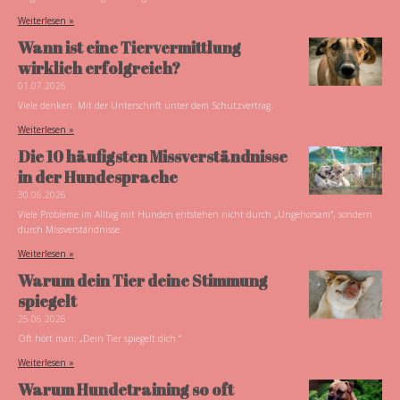
Weiterlesen »
Wann ist eine Tiervermittlung
wirklich erfolgreich?
01.07.2026
Viele denken: Mit der Unterschrift unter dem Schutzvertrag.
Weiterlesen »
Die 10 häufigsten Missverständnisse
in der Hundesprache
30.06.2026
Viele Probleme im Alltag mit Hunden entstehen nicht durch „Ungehorsam“, sondern
durch Missverständnisse.
Weiterlesen »
Warum dein Tier deine Stimmung
spiegelt
25.06.2026
Oft hört man: „Dein Tier spiegelt dich.“
Weiterlesen »
Warum Hundetraining so oft