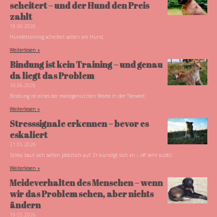
scheitert – und der Hund den Preis
zahlt
18.06.2026
Hundetraining scheitert selten am Hund.
Weiterlesen »
Bindung ist kein Training – und genau
da liegt das Problem
10.06.2026
Bindung ist eines der meistgenutzten Worte in der Tierwelt.
Weiterlesen »
Stresssignale erkennen – bevor es
eskaliert
21.05.2026
Stress baut sich selten plötzlich auf. Er kündigt sich an – oft sehr subtil.
Weiterlesen »
Meideverhalten des Menschen – wenn
wir das Problem sehen, aber nichts
ändern
19.05.2026