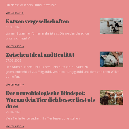
Du siehst, dass dein Hund Stress hat.
Weiterlesen »
Katzen vergesellschaften
13.05.2026
Warum Zusammenführen mehr ist als „Die werden das schon
unter sich regeln“
Weiterlesen »
Zwischen Ideal und Realität
07.05.2026
Der Wunsch, einem Tier aus dem Tierschutz ein Zuhause zu
geben, entsteht oft aus Mitgefühl, Verantwortungsgefühl und dem ehrlichen Willen
zu helfen.
Weiterlesen »
Der neurobiologische Blindspot:
Warum dein Tier dich besser liest als
du es
29.04.2026
Viele Tierhalter versuchen, ihr Tier besser zu verstehen.
Weiterlesen »