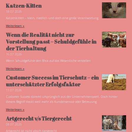
Katzen-Kitten
18.07.2026
Katzenkitten – klein, niedlich und doch eine große Verantwortung
Weiterlesen »
Wenn die Realität nicht zur
Vorstellung passt – Schuldgefühle in
der Tierhaltung
16.07.2026
Wenn Schuldgefühle den Blick auf das Wesentliche verstellen
Weiterlesen »
Customer Success im Tierschutz – ein
unterschätzter Erfolgsfaktor
11.07.2026
Customer Success stammt ursprünglich aus der Unternehmenswelt. Doch hinter
diesem Begriff steckt weit mehr als Kundenservice oder Betreuung.
Weiterlesen »
Artgerecht v/s Tiergerecht
08.07.2026
Artgerecht ist nicht gleich tiergerecht