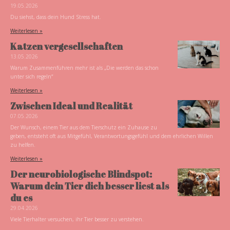
19.05.2026
Du siehst, dass dein Hund Stress hat.
Weiterlesen »
Katzen vergesellschaften
13.05.2026
Warum Zusammenführen mehr ist als „Die werden das schon
unter sich regeln“
Weiterlesen »
Zwischen Ideal und Realität
07.05.2026
Der Wunsch, einem Tier aus dem Tierschutz ein Zuhause zu
geben, entsteht oft aus Mitgefühl, Verantwortungsgefühl und dem ehrlichen Willen
zu helfen.
Weiterlesen »
Der neurobiologische Blindspot:
Warum dein Tier dich besser liest als
du es
29.04.2026
Viele Tierhalter versuchen, ihr Tier besser zu verstehen.