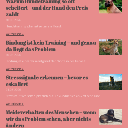
Warum Hundetraining so oft
scheitert – und der Hund den Preis
zahlt
18.06.2026
Hundetraining scheitert selten am Hund.
Weiterlesen »
Bindung ist kein Training – und genau
da liegt das Problem
10.06.2026
Bindung ist eines der meistgenutzten Worte in der Tierwelt.
Weiterlesen »
Stresssignale erkennen – bevor es
eskaliert
21.05.2026
Stress baut sich selten plötzlich auf. Er kündigt sich an – oft sehr subtil.
Weiterlesen »
Meideverhalten des Menschen – wenn
wir das Problem sehen, aber nichts
ändern