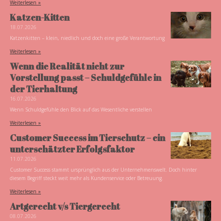
Weiterlesen »
Katzen-Kitten
18.07.2026
Katzenkitten – klein, niedlich und doch eine große Verantwortung
Weiterlesen »
Wenn die Realität nicht zur
Vorstellung passt – Schuldgefühle in
der Tierhaltung
16.07.2026
Wenn Schuldgefühle den Blick auf das Wesentliche verstellen
Weiterlesen »
Customer Success im Tierschutz – ein
unterschätzter Erfolgsfaktor
11.07.2026
Customer Success stammt ursprünglich aus der Unternehmenswelt. Doch hinter
diesem Begriff steckt weit mehr als Kundenservice oder Betreuung.
Weiterlesen »
Artgerecht v/s Tiergerecht
08.07.2026