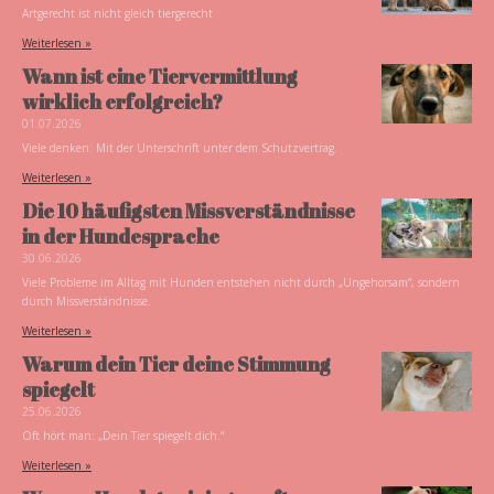
Artgerecht ist nicht gleich tiergerecht
Weiterlesen »
Wann ist eine Tiervermittlung
wirklich erfolgreich?
01.07.2026
Viele denken: Mit der Unterschrift unter dem Schutzvertrag.
Weiterlesen »
Die 10 häufigsten Missverständnisse
in der Hundesprache
30.06.2026
Viele Probleme im Alltag mit Hunden entstehen nicht durch „Ungehorsam“, sondern
durch Missverständnisse.
Weiterlesen »
Warum dein Tier deine Stimmung
spiegelt
25.06.2026
Oft hört man: „Dein Tier spiegelt dich.“
Weiterlesen »