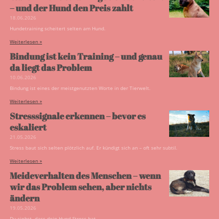
– und der Hund den Preis zahlt
18.06.2026
Hundetraining scheitert selten am Hund.
Weiterlesen »
Bindung ist kein Training – und genau
da liegt das Problem
10.06.2026
Bindung ist eines der meistgenutzten Worte in der Tierwelt.
Weiterlesen »
Stresssignale erkennen – bevor es
eskaliert
21.05.2026
Stress baut sich selten plötzlich auf. Er kündigt sich an – oft sehr subtil.
Weiterlesen »
Meideverhalten des Menschen – wenn
wir das Problem sehen, aber nichts
ändern
19.05.2026
Du siehst, dass dein Hund Stress hat.