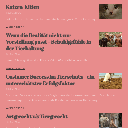
Katzen-Kitten
18.07.2026
Katzenkitten – klein, niedlich und doch eine große Verantwortung
Weiterlesen »
Wenn die Realität nicht zur
Vorstellung passt – Schuldgefühle in
der Tierhaltung
16.07.2026
Wenn Schuldgefühle den Blick auf das Wesentliche verstellen
Weiterlesen »
Customer Success im Tierschutz – ein
unterschätzter Erfolgsfaktor
11.07.2026
Customer Success stammt ursprünglich aus der Unternehmenswelt. Doch hinter
diesem Begriff steckt weit mehr als Kundenservice oder Betreuung.
Weiterlesen »
Artgerecht v/s Tiergerecht
08.07.2026