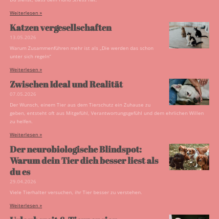
Weiterlesen »
Katzen vergesellschaften
13.05.2026
Warum Zusammenführen mehr ist als „Die werden das schon
unter sich regeln“
Weiterlesen »
Zwischen Ideal und Realität
07.05.2026
Der Wunsch, einem Tier aus dem Tierschutz ein Zuhause zu
geben, entsteht oft aus Mitgefühl, Verantwortungsgefühl und dem ehrlichen Willen
zu helfen.
Weiterlesen »
Der neurobiologische Blindspot:
Warum dein Tier dich besser liest als
du es
29.04.2026
Viele Tierhalter versuchen, ihr Tier besser zu verstehen.
Weiterlesen »