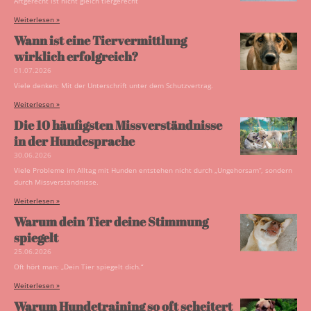
Artgerecht ist nicht gleich tiergerecht
Weiterlesen »
Wann ist eine Tiervermittlung
wirklich erfolgreich?
01.07.2026
Viele denken: Mit der Unterschrift unter dem Schutzvertrag.
Weiterlesen »
Die 10 häufigsten Missverständnisse
in der Hundesprache
30.06.2026
Viele Probleme im Alltag mit Hunden entstehen nicht durch „Ungehorsam“, sondern
durch Missverständnisse.
Weiterlesen »
Warum dein Tier deine Stimmung
spiegelt
25.06.2026
Oft hört man: „Dein Tier spiegelt dich.“
Weiterlesen »
Warum Hundetraining so oft scheitert